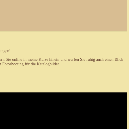
tungen!
n Sie online in meine Kurse hinein und werfen Sie ruhig auch einen Blick
Fotoshooting für die Katalogbilder.