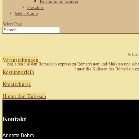
Kostüme für Kinder
Geschirr
Mein Konto
Select Page
Schaue
Veranstaltungen
Begleiten Sie den Römerlein express zu Römerfesten und Märkten und sehe
hinter die Kulissen des Römerlein 
Kostümverleih
Kreativkurse
Hinter den Kulissen
Kontakt
Annette Böhm