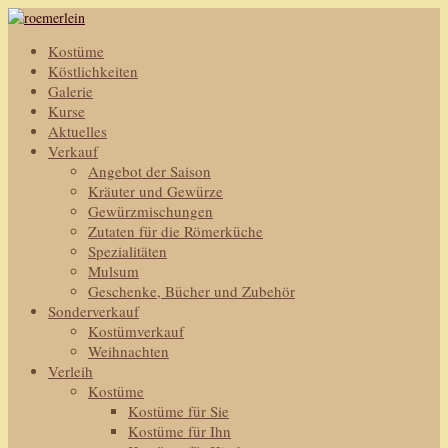
Kostüme
Köstlichkeiten
Galerie
Kurse
Aktuelles
Verkauf
Angebot der Saison
Kräuter und Gewürze
Gewürzmischungen
Zutaten für die Römerküche
Spezialitäten
Mulsum
Geschenke, Bücher und Zubehör
Sonderverkauf
Kostümverkauf
Weihnachten
Verleih
Kostüme
Kostüme für Sie
Kostüme für Ihn