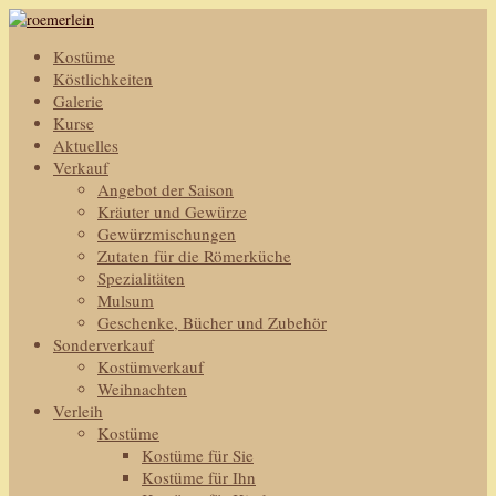
Kostüme
Köstlichkeiten
Galerie
Kurse
Aktuelles
Verkauf
Angebot der Saison
Kräuter und Gewürze
Gewürzmischungen
Zutaten für die Römerküche
Spezialitäten
Mulsum
Geschenke, Bücher und Zubehör
Sonderverkauf
Kostümverkauf
Weihnachten
Verleih
Kostüme
Kostüme für Sie
Kostüme für Ihn