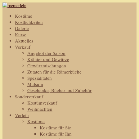
Kostüme
Köstlichkeiten
Galerie
Kurse
Aktuelles
Verkauf
Angebot der Saison
Kräuter und Gewürze
Gewürzmischungen
Zutaten für die Römerküche
Spezialitäten
Mulsum
Geschenke, Bücher und Zubehör
Sonderverkauf
Kostümverkauf
Weihnachten
Verleih
Kostüme
Kostüme für Sie
Kostüme für Ihn