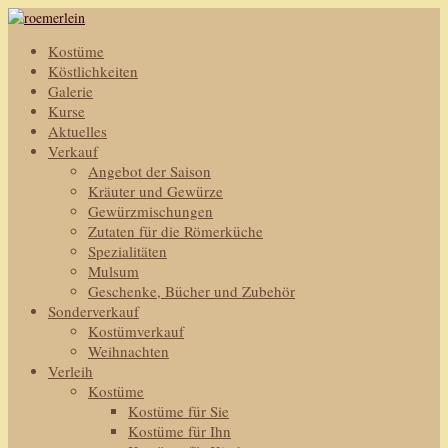
Kostüme
Köstlichkeiten
Galerie
Kurse
Aktuelles
Verkauf
Angebot der Saison
Kräuter und Gewürze
Gewürzmischungen
Zutaten für die Römerküche
Spezialitäten
Mulsum
Geschenke, Bücher und Zubehör
Sonderverkauf
Kostümverkauf
Weihnachten
Verleih
Kostüme
Kostüme für Sie
Kostüme für Ihn