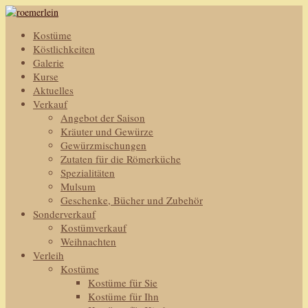
Kostüme
Köstlichkeiten
Galerie
Kurse
Aktuelles
Verkauf
Angebot der Saison
Kräuter und Gewürze
Gewürzmischungen
Zutaten für die Römerküche
Spezialitäten
Mulsum
Geschenke, Bücher und Zubehör
Sonderverkauf
Kostümverkauf
Weihnachten
Verleih
Kostüme
Kostüme für Sie
Kostüme für Ihn