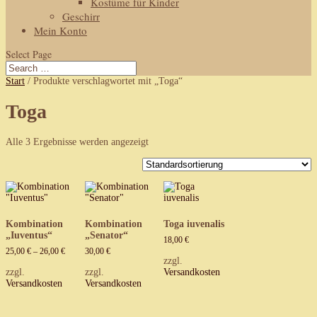
Kostüme für Kinder
Geschirr
Mein Konto
Select Page
Start
/ Produkte verschlagwortet mit „Toga“
Toga
Alle 3 Ergebnisse werden angezeigt
Kombination
Kombination
Toga iuvenalis
„Iuventus“
„Senator“
18,00
€
25,00
€
–
26,00
€
30,00
€
zzgl.
zzgl.
zzgl.
Versandkosten
Versandkosten
Versandkosten