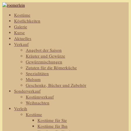
Kostüme
Köstlichkeiten
Galerie
Kurse
Aktuelles
Verkauf
Angebot der Saison
Kräuter und Gewürze
Gewürzmischungen
Zutaten für die Römerküche
Spezialitäten
Mulsum
Geschenke, Bücher und Zubehör
Sonderverkauf
Kostümverkauf
Weihnachten
Verleih
Kostüme
Kostüme für Sie
Kostüme für Ihn