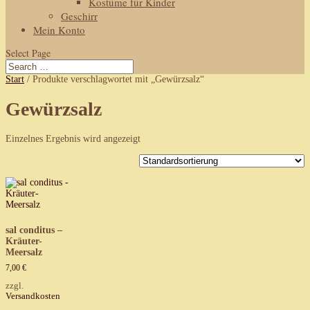
Kostüme für Kinder
Geschirr
Mein Konto
Select Page
Start
/ Produkte verschlagwortet mit „Gewürzsalz“
Gewürzsalz
Einzelnes Ergebnis wird angezeigt
sal conditus –
Kräuter-
Meersalz
7,00
€
zzgl.
Versandkosten