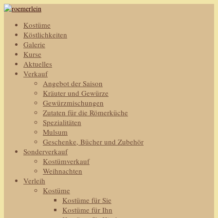
Kostüme
Köstlichkeiten
Galerie
Kurse
Aktuelles
Verkauf
Angebot der Saison
Kräuter und Gewürze
Gewürzmischungen
Zutaten für die Römerküche
Spezialitäten
Mulsum
Geschenke, Bücher und Zubehör
Sonderverkauf
Kostümverkauf
Weihnachten
Verleih
Kostüme
Kostüme für Sie
Kostüme für Ihn