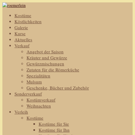
Kostüme
Köstlichkeiten
Galerie
Kurse
Aktuelles
Verkauf
Angebot der Saison
Kräuter und Gewürze
Gewürzmischungen
Zutaten für die Römerküche
Spezialitäten
Mulsum
Geschenke, Bücher und Zubehör
Sonderverkauf
Kostümverkauf
Weihnachten
Verleih
Kostüme
Kostüme für Sie
Kostüme für Ihn