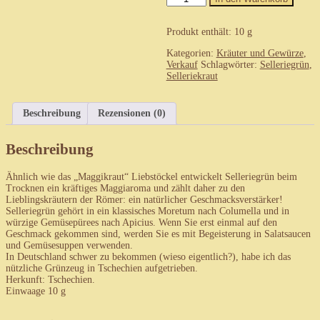
viride
-
Selleriegrün
Produkt enthält: 10
g
Menge
Kategorien:
Kräuter und Gewürze
,
Verkauf
Schlagwörter:
Selleriegrün
,
Selleriekraut
Beschreibung
Rezensionen (0)
Beschreibung
Ähnlich wie das „Maggikraut“ Liebstöckel entwickelt Selleriegrün beim
Trocknen ein kräftiges Maggiaroma und zählt daher zu den
Lieblingskräutern der Römer: ein natürlicher Geschmacksverstärker!
Selleriegrün gehört in ein klassisches Moretum nach Columella und in
würzige Gemüsepürees nach Apicius. Wenn Sie erst einmal auf den
Geschmack gekommen sind, werden Sie es mit Begeisterung in Salatsaucen
und Gemüsesuppen verwenden.
In Deutschland schwer zu bekommen (wieso eigentlich?), habe ich das
nützliche Grünzeug in Tschechien aufgetrieben.
Herkunft: Tschechien.
Einwaage 10 g