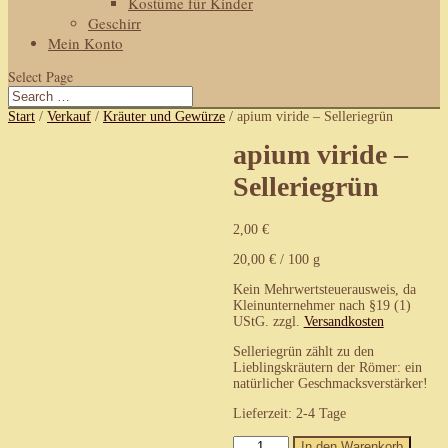
Kostüme für Kinder
Geschirr
Mein Konto
Select Page
Start
/
Verkauf
/
Kräuter und Gewürze
/ apium viride – Selleriegrün
apium viride –
Selleriegrün
2,00
€
20,00
€
/
100
g
Kein Mehrwertsteuerausweis, da
Kleinunternehmer nach §19 (1)
UStG.
zzgl.
Versandkosten
Selleriegrün zählt zu den
Lieblingskräutern der Römer: ein
natürlicher Geschmacksverstärker!
Lieferzeit:
2-4 Tage
apium
In den Warenkorb