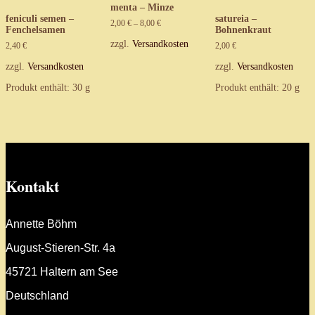
menta – Minze
feniculi semen –
satureia –
2,00
€
–
8,00
€
Fenchelsamen
Bohnenkraut
zzgl.
Versandkosten
2,40
€
2,00
€
zzgl.
Versandkosten
zzgl.
Versandkosten
Produkt enthält: 30
g
Produkt enthält: 20
g
Kontakt
Annette Böhm
August-Stieren-Str. 4a
45721 Haltern am See
Deutschland